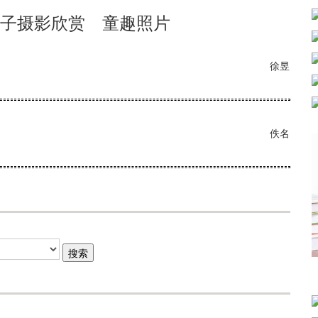
子摄影欣赏 童趣照片
徐昱
佚名