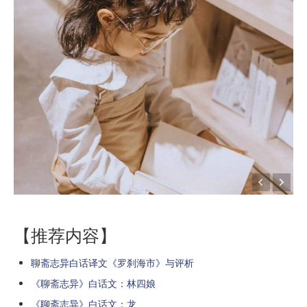
【推荐内容】
聊斋志异白话译文《罗刹海市》与评析
《聊斋志异》白话文：林四娘
《聊斋志异》白话文：龙