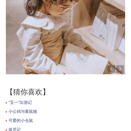
【猜你喜欢】
“五一”出游记
小公鸡与黄鼠狼
可爱的小仓鼠
拔牙记