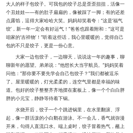
大人的样子包饺子。可我包的饺子总是歪歪扭扭，活像一
个丑娃娃——有的肚子扁扁的，像被踩了一脚；有的还差
点露馅，逗得大家哈哈大笑。妈妈却笑着夸：“这是‘福气
饺’，新一年一定会有好运气！”爸爸也跟着附和：“这可是
咱家的‘吉祥物’！”听着这些话，我心里暖暖的，觉得自己
包的不只是饺子，更是一份心意。
大家一边包饺子，一边聊天，说说这一年的趣事，聊
聊新年的愿望。弟弟说：“他想长大当宇航员。”妈妈笑着
问他：“那你要不要先学会自己包饺子？”我们都被逗乐
了。屋里暖暖的，灯光柔柔的，连空气里都是幸福的味
道。包好的饺子整整齐齐地摆在案板上，像一个个白白胖
胖的小元宝，静静等待着下锅。
水烧开后，饺子一个个跳进锅里，在水里翻滚、浮
起，像一群活泼的小白鹅在游泳。不一会儿，香气就弥漫
开来，勾得人直流口水。端上桌时，饺子冒着热气，蘸上