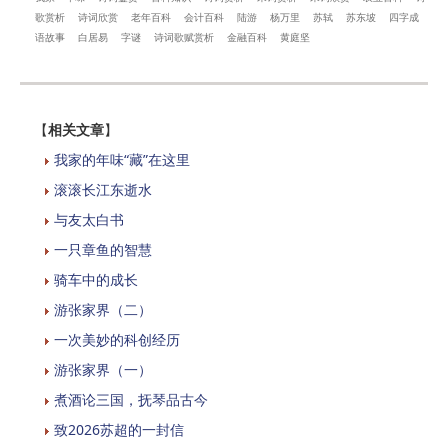
歌赏析
诗词欣赏
老年百科
会计百科
陆游
杨万里
苏轼
苏东坡
四字成
语故事
白居易
字谜
诗词歌赋赏析
金融百科
黄庭坚
【
相关文章
】
我家的年味“藏”在这里
滚滚长江东逝水
与友太白书
一只章鱼的智慧
骑车中的成长
游张家界（二）
一次美妙的科创经历
游张家界（一）
煮酒论三国，抚琴品古今
致2026苏超的一封信