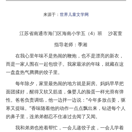
来源于：
世界儿童文学网
江苏省南通市海门区海南小学五（4）班 沙茗萱
指导老师：季湘
在我心里年味不是热闹的鞭炮，也不是漂亮的新衣，
而是一家人围在一起包饺子。我家最浓的年味，就藏在这
一盘盘热气腾腾的饺子里。
每年除夕，家里最热闹的地方就是厨房。妈妈早早把
面团揉好，醒得又软又筋道，像婴儿的脸蛋一样光滑有弹
性。爸爸负责调馅，他一边拌一边说：“今年多放点姜，驱
寒又提味。”香味随着他的动作一点点飘出来，钻进每个人
的鼻子里，连弟弟都忍不住凑过去闻了又闻。
我和弟弟也抢着帮忙，一会儿递饺子皮，一会儿学着