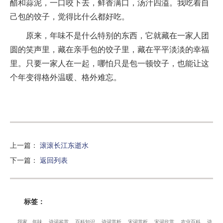
醋和蒜泥，一口咬下去，鲜香满口，汤汁四溢。我吃着自
己包的饺子，觉得比什么都好吃。
原来，年味不是什么特别的东西，它就藏在一家人团
圆的笑声里，藏在亲手包的饺子里，藏在平平淡淡的幸福
里。只要一家人在一起，哪怕只是包一顿饺子，也能让这
个年变得格外温暖、格外难忘。
上一篇
：
滚滚长江东逝水
下一篇
：
返回列表
标签：
我家
年味
诗词鉴赏
百科知识
诗词赏析
宋词赏析
宋词欣赏
农业百科
诗