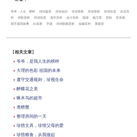
爷爷
人生
榜样
诗词鉴赏
百科知识
诗词赏析
宋词赏析
宋词欣赏
农业百
科
诗歌赏析
诗词欣赏
老年百科
会计百科
陆游
杨万里
苏轼
苏东坡
四字成语故事
白居易
字谜
诗词歌赋赏析
金融百科
黄庭坚
【
相关文章
】
爷爷，是我人生的榜样
大理的色彩 祖国的未来
遵守交通规则，珍视生命
醉蝶花之美
啄木鸟的超市
煮螃蟹
整理房间的一天
珍惜文具，珍惜父母的爱
珍惜粮食，从我做起