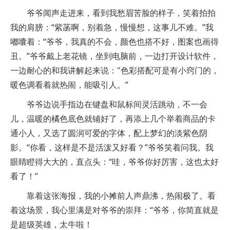
爷爷闻声走进来，看到我愁眉苦脸的样子，笑着拍拍
我的肩膀：“紫菡啊，别着急，慢慢想，这事儿不难。”我
嘟囔着：“爷爷，我真的不会，颜色也搭不好，图案也画得
丑。”爷爷戴上老花镜，坐到电脑前，一边打开设计软件，
一边耐心的和我讲解起来说："色彩搭配可是有小窍门的，
暖色调看着就热闹，能吸引人。”
爷爷边说手指边在键盘和鼠标间灵活跳动，不一会
儿，温暖的橘色底色就铺好了，再添上几个举着商品的卡
通小人，又选了圆润可爱的字体，配上梦幻的淡紫色阴
影。“你看，这样是不是活泼又好看？”爷爷笑着问我。我
眼睛瞪得大大的，直点头：“哇，爷爷你好厉害，这也太好
看了！”
靠着这张海报，我的小摊前人声鼎沸，热闹极了。看
着这场景，我心里满是对爷爷的崇拜：“爷爷，你简直就是
是超级英雄，太牛啦！