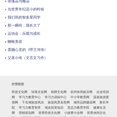
玫瑰花与梅花
当世界年纪还小的时候
我们班的智多星同学
那一瞬间，我长大了
运动会：乐观与成长
蟾蜍美容
震撼心灵的《呼兰河传》
父亲小传（文言文习作）
友情链接
民俗文化网
珍珠文化网
刺绣文化网
杭州休闲娱乐网
企业培训
网
学习力教育中心
学习力训练中心
中小学教育网
温泉旅游度
假网
千岛湖旅游风光
旅游风景名胜网
城市品牌建设网
家长学
院
学习力教育智库
域名投资知识
意志力教育学院
健康生活
网
营销策划网
世界民俗文化网
小故事大全网
世界休闲文化