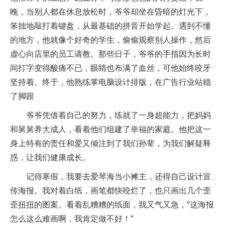
晚，当别人都在休息放松时，爷爷却坐在昏暗的灯光下，
笨拙地敲打着键盘，从最基础的拼音开始学起。遇到不懂
的地方，他就像个好奇的学生，偷偷观察别人操作，然后
虚心向店里的员工请教。那些日子，爷爷的手指因为长时
间打字变得酸痛不已，眼睛也布满了血丝，可他始终咬牙
坚持着。终于，他熟练掌电脑设计排版，在广告行业站稳
了脚跟
爷爷凭借着自己的努力，练就了一身超能力，把妈妈
和舅舅养大成人，看着他们组建了幸福的家庭。他把这一
身上特有的责任和爱又倾注到了我们孙辈，为我们解疑释
惑，让我们健康成长。
记得寒假，我要去爱琴海当小摊主，还得自己设计宣
传海报。我对着白纸，画笔都快咬烂了，也只画出几个歪
歪扭扭的图案。看着乱糟糟的纸面，我又气又急，“这海报
怎么这么难画啊，我肯定做不好！”