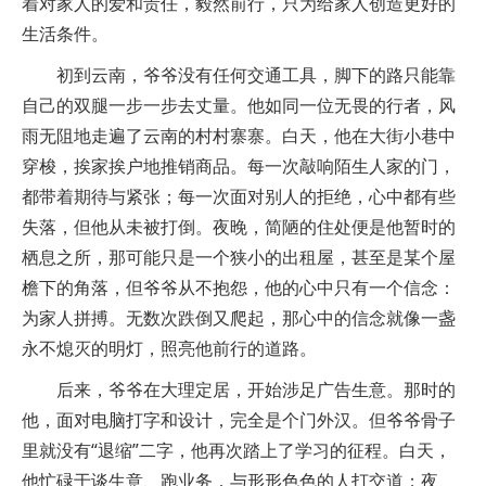
着对家人的爱和责任，毅然前行，只为给家人创造更好的
生活条件。
初到云南，爷爷没有任何交通工具，脚下的路只能靠
自己的双腿一步一步去丈量。他如同一位无畏的行者，风
雨无阻地走遍了云南的村村寨寨。白天，他在大街小巷中
穿梭，挨家挨户地推销商品。每一次敲响陌生人家的门，
都带着期待与紧张；每一次面对别人的拒绝，心中都有些
失落，但他从未被打倒。夜晚，简陋的住处便是他暂时的
栖息之所，那可能只是一个狭小的出租屋，甚至是某个屋
檐下的角落，但爷爷从不抱怨，他的心中只有一个信念：
为家人拼搏。无数次跌倒又爬起，那心中的信念就像一盏
永不熄灭的明灯，照亮他前行的道路。
后来，爷爷在大理定居，开始涉足广告生意。那时的
他，面对电脑打字和设计，完全是个门外汉。但爷爷骨子
里就没有“退缩”二字，他再次踏上了学习的征程。白天，
他忙碌于谈生意、跑业务，与形形色色的人打交道；夜