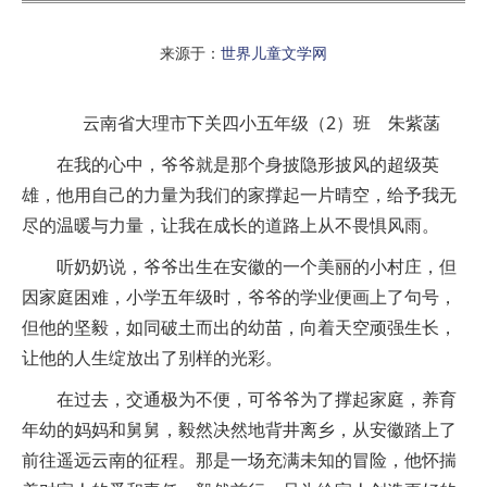
来源于：
世界儿童文学网
云南省大理市下关四小五年级（2）班 朱紫菡
在我的心中，爷爷就是那个身披隐形披风的超级英
雄，他用自己的力量为我们的家撑起一片晴空，给予我无
尽的温暖与力量，让我在成长的道路上从不畏惧风雨。
听奶奶说，爷爷出生在安徽的一个美丽的小村庄，但
因家庭困难，小学五年级时，爷爷的学业便画上了句号，
但他的坚毅，如同破土而出的幼苗，向着天空顽强生长，
让他的人生绽放出了别样的光彩。
在过去，交通极为不便，可爷爷为了撑起家庭，养育
年幼的妈妈和舅舅，毅然决然地背井离乡，从安徽踏上了
前往遥远云南的征程。那是一场充满未知的冒险，他怀揣