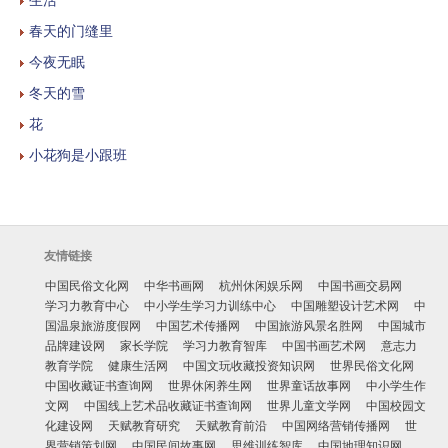
春天的门缝里
今夜无眠
冬天的雪
花
小花狗是小跟班
友情链接
中国民俗文化网
中华书画网
杭州休闲娱乐网
中国书画交易网
学习力教育中心
中小学生学习力训练中心
中国雕塑设计艺术网
中
国温泉旅游度假网
中国艺术传播网
中国旅游风景名胜网
中国城市
品牌建设网
家长学院
学习力教育智库
中国书画艺术网
意志力
教育学院
健康生活网
中国文玩收藏投资知识网
世界民俗文化网
中国收藏证书查询网
世界休闲养生网
世界童话故事网
中小学生作
文网
中国线上艺术品收藏证书查询网
世界儿童文学网
中国校园文
化建设网
天赋教育研究
天赋教育前沿
中国网络营销传播网
世
界营销策划网
中国民间故事网
思维训练智库
中国地理知识网