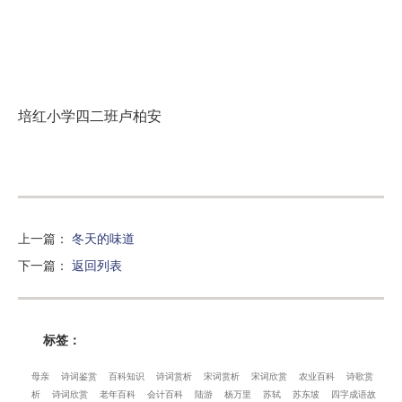
培红小学四二班卢柏安
上一篇
：
冬天的味道
下一篇
：
返回列表
标签：
母亲
诗词鉴赏
百科知识
诗词赏析
宋词赏析
宋词欣赏
农业百科
诗歌赏
析
诗词欣赏
老年百科
会计百科
陆游
杨万里
苏轼
苏东坡
四字成语故