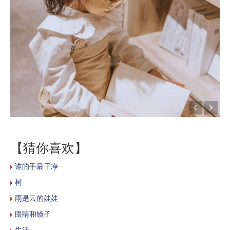
【猜你喜欢】
谁的手最干净
树
雨是云的娃娃
眼睛和镜子
生活