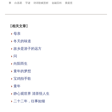
事
白居易
字谜
诗词歌赋赏析
金融百科
黄庭坚
【
相关文章
】
母亲
冬天的味道
故乡是游子的远方
问
向阳而生
童年的梦想
宝鸡拍手歌
童年
静心观世界 清茶悟人生
二十二年，往事如烟