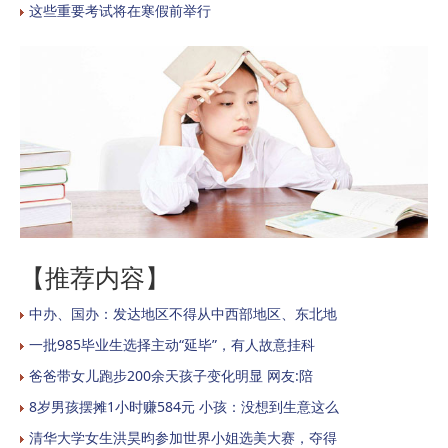
这些重要考试将在寒假前举行
【推荐内容】
中办、国办：发达地区不得从中西部地区、东北地
一批985毕业生选择主动“延毕”，有人故意挂科
爸爸带女儿跑步200余天孩子变化明显 网友:陪
8岁男孩摆摊1小时赚584元 小孩：没想到生意这么
清华大学女生洪昊昀参加世界小姐选美大赛，夺得