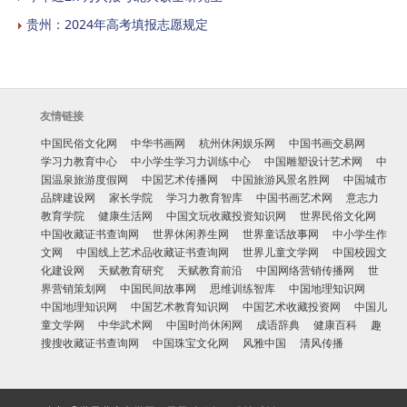
贵州：2024年高考填报志愿规定
友情链接
中国民俗文化网
中华书画网
杭州休闲娱乐网
中国书画交易网
学习力教育中心
中小学生学习力训练中心
中国雕塑设计艺术网
中
国温泉旅游度假网
中国艺术传播网
中国旅游风景名胜网
中国城市
品牌建设网
家长学院
学习力教育智库
中国书画艺术网
意志力
教育学院
健康生活网
中国文玩收藏投资知识网
世界民俗文化网
中国收藏证书查询网
世界休闲养生网
世界童话故事网
中小学生作
文网
中国线上艺术品收藏证书查询网
世界儿童文学网
中国校园文
化建设网
天赋教育研究
天赋教育前沿
中国网络营销传播网
世
界营销策划网
中国民间故事网
思维训练智库
中国地理知识网
中国地理知识网
中国艺术教育知识网
中国艺术收藏投资网
中国儿
童文学网
中华武术网
中国时尚休闲网
成语辞典
健康百科
趣
搜搜收藏证书查询网
中国珠宝文化网
风雅中国
清风传播