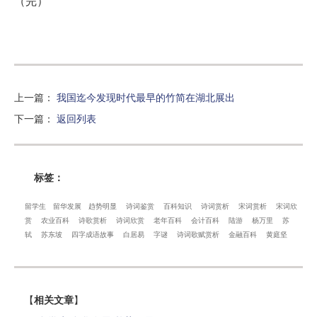
（完）
上一篇
：
我国迄今发现时代最早的竹简在湖北展出
下一篇
：
返回列表
标签：
留学生
留华发展
趋势明显
诗词鉴赏
百科知识
诗词赏析
宋词赏析
宋词欣
赏
农业百科
诗歌赏析
诗词欣赏
老年百科
会计百科
陆游
杨万里
苏
轼
苏东坡
四字成语故事
白居易
字谜
诗词歌赋赏析
金融百科
黄庭坚
【
相关文章
】