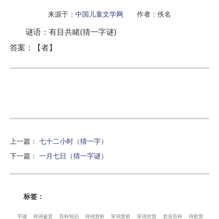
来源于：
中国儿童文学网
作者：佚名
谜语：有目共睹(猜一字谜)
答案：【者】
上一篇
：
七十二小时（猜一字）
下一篇
：
一月七日（猜一字谜）
标签：
字谜
诗词鉴赏
百科知识
诗词赏析
宋词赏析
宋词欣赏
农业百科
诗歌赏