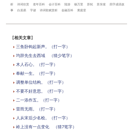
析
诗词欣赏
老年百科
会计百科
陆游
杨万里
苏轼
苏东坡
四字成语故
事
白居易
字谜
诗词歌赋赏析
金融百科
黄庭坚
【
相关文章
】
三鱼卧钩起新声。（打一字）
均辞先生去西域 （猜少笔字）
木人石心。（打一字）
奉献一生。（打一字）
调整单位结构。（打一字）
不要不好意思。（打一字）
二一添作五。（打一字）
雷而无雨。（打一字）
人从宋后少名桧。（打一字）
岭上没有一点变化 （猜7笔字）