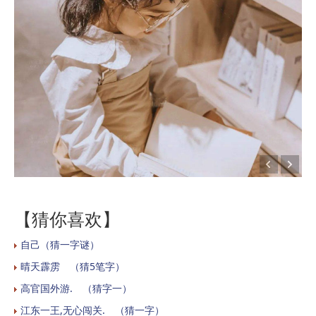
【猜你喜欢】
自己（猜一字谜）
晴天霹雳 （猜5笔字）
高官国外游. （猜字一）
江东一王,无心闯关. （猜一字）