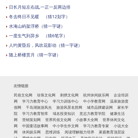
日长月短左右战,一正一反两边排
冬去终日不见暖 （猜12划字）
水淹山屿架浮桥（猜一字谜）
一度生气到异乡 （猜6笔字）
人约黄昏后，风吹花影动（猜一字谜）
随上桥楼赏月（猜一字谜）
友情链接
民俗文化网
珍珠文化网
刺绣文化网
杭州休闲娱乐网
企业培训
网
学习力教育中心
学习力训练中心
中小学教育网
温泉旅游度
假网
千岛湖旅游风光
旅游风景名胜网
城市品牌建设网
家长学
院
学习力教育智库
域名投资知识
意志力教育学院
健康生活
网
营销策划网
世界民俗文化网
小故事大全网
世界休闲文化
网
中国童话故事网
中小学生作文网
学习力教育专家
小说大全
网
休闲娱乐网
思维训练
阅读理解能力培养
家庭教育顶层设