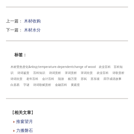
上一篇
：
木材收购
下一篇
：
木材水分
标签：
木材受热变化&nbsp;temperature-dependentchange of wood
农业百科
百科知
识
诗词鉴赏
百科知识
诗词赏析
宋词赏析
宋词欣赏
农业百科
诗歌赏析
诗词欣赏
老年百科
会计百科
陆游
杨万里
苏轼
苏东坡
四字成语故事
白居易
字谜
诗词歌赋赏析
金融百科
黄庭坚
【
相关文章
】
推窗望月
力搬磐石