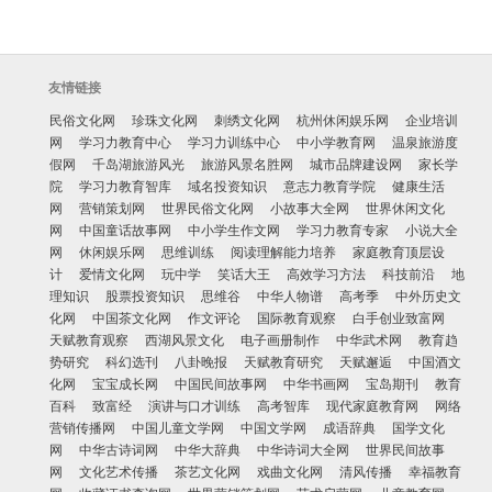
友情链接
民俗文化网
珍珠文化网
刺绣文化网
杭州休闲娱乐网
企业培训
网
学习力教育中心
学习力训练中心
中小学教育网
温泉旅游度
假网
千岛湖旅游风光
旅游风景名胜网
城市品牌建设网
家长学
院
学习力教育智库
域名投资知识
意志力教育学院
健康生活
网
营销策划网
世界民俗文化网
小故事大全网
世界休闲文化
网
中国童话故事网
中小学生作文网
学习力教育专家
小说大全
网
休闲娱乐网
思维训练
阅读理解能力培养
家庭教育顶层设
计
爱情文化网
玩中学
笑话大王
高效学习方法
科技前沿
地
理知识
股票投资知识
思维谷
中华人物谱
高考季
中外历史文
化网
中国茶文化网
作文评论
国际教育观察
白手创业致富网
天赋教育观察
西湖风景文化
电子画册制作
中华武术网
教育趋
势研究
科幻选刊
八卦晚报
天赋教育研究
天赋邂逅
中国酒文
化网
宝宝成长网
中国民间故事网
中华书画网
宝岛期刊
教育
百科
致富经
演讲与口才训练
高考智库
现代家庭教育网
网络
营销传播网
中国儿童文学网
中国文学网
成语辞典
国学文化
网
中华古诗词网
中华大辞典
中华诗词大全网
世界民间故事
网
文化艺术传播
茶艺文化网
戏曲文化网
清风传播
幸福教育