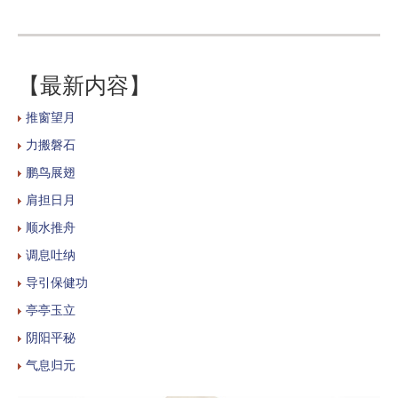
【最新内容】
推窗望月
力搬磐石
鹏鸟展翅
肩担日月
顺水推舟
调息吐纳
导引保健功
亭亭玉立
阴阳平秘
气息归元